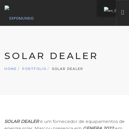
HOME
WHO WE ARE
SOLAR DEALER
SERVICES
OUR MARKS
HOME
PORTFOLIO
SOLAR DEALER
PORTFOLIO
CONTACT
SEARCH SITE
SOLAR DEALER
é um fornecedor de equipamentos de
energia solar. Marcou presença em
GENERA 2022
em