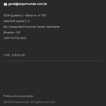
geral@expomundo.com.br
SCN Quadra 2 – Bloco A, nº 190
Sala 503, parte C-2
Ed. Corporate Financial Center Asa Norte
Brasília – DF
CEP 70.712-900
THE GROUP
Política de privacidade
@2020 Expomundo. All rights reserved.