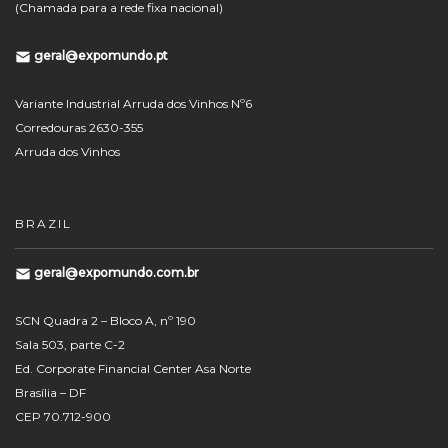
(Chamada para a rede fixa nacional)
geral@expomundo.pt
Variante Industrial Arruda dos Vinhos Nº6
Corredouras 2630-355
Arruda dos Vinhos
BRAZIL
geral@expomundo.com.br
SCN Quadra 2 – Bloco A, nº 190
Sala 503, parte C-2
Ed. Corporate Financial Center Asa Norte
Brasília – DF
CEP 70.712-900