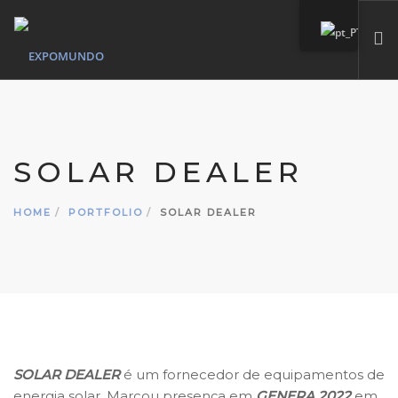
HOME
QUEM SOMOS
SOLAR DEALER
SERVIÇOS
MARCAS PRÓPIAS
HOME
PORTFOLIO
SOLAR DEALER
PORTFÓLIO
CONTACTO
SEARCH SITE
SOLAR DEALER
é um fornecedor de equipamentos de
energia solar. Marcou presença em
GENERA 2022
em