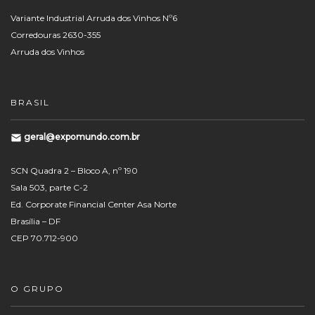
Variante Industrial Arruda dos Vinhos Nº6
Corredouras 2630-355
Arruda dos Vinhos
BRASIL
geral@expomundo.com.br
SCN Quadra 2 – Bloco A, nº 190
Sala 503, parte C-2
Ed. Corporate Financial Center Asa Norte
Brasília – DF
CEP 70.712-900
O GRUPO