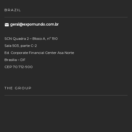
BRAZIL
geral@expomundo.com.br
SCN Quadra 2 – Bloco A, nº 190
Sala 503, parte C-2
Ed. Corporate Financial Center Asa Norte
Brasília – DF
CEP 70.712-900
THE GROUP