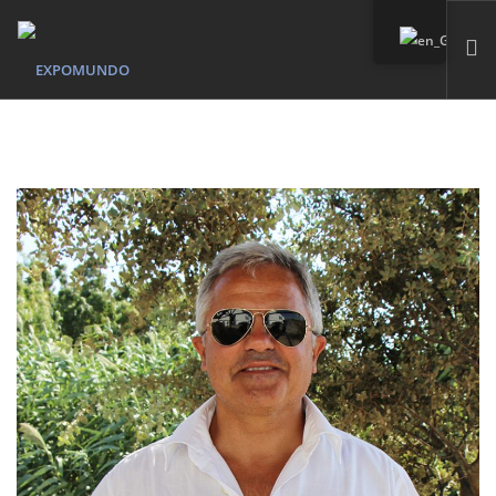
HOME
WHO WE ARE
SERVICES
OUR MARKS
PORTFOLIO
CONTACT
SEARCH SITE