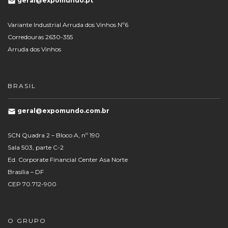
geral@expomundo.pt
Variante Industrial Arruda dos Vinhos Nº6
Corredouras 2630-355
Arruda dos Vinhos
BRASIL
geral@expomundo.com.br
SCN Quadra 2 – Bloco A, nº 190
Sala 503, parte C-2
Ed. Corporate Financial Center Asa Norte
Brasília – DF
CEP 70.712-900
O GRUPO