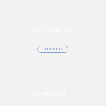
YGO NOW
É a mais recente marca da Expomundo.
YGO NOW
Destina-se ao fabrico de Minicaravanas e
remodelação de Autocaravanas.
IR AO SITE
XENNIAL
Uma marca vocacionada em peças de
XENNIAL
mobiliário que busca aliar design e requinte ao
aspecto prático do mesmo.