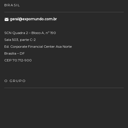
BRASIL
geral@expomundo.com.br
SCN Quadra 2 – Bloco A, nº 190
Sala 503, parte C-2
Ed. Corporate Financial Center Asa Norte
Brasília – DF
CEP 70.712-900
O GRUPO