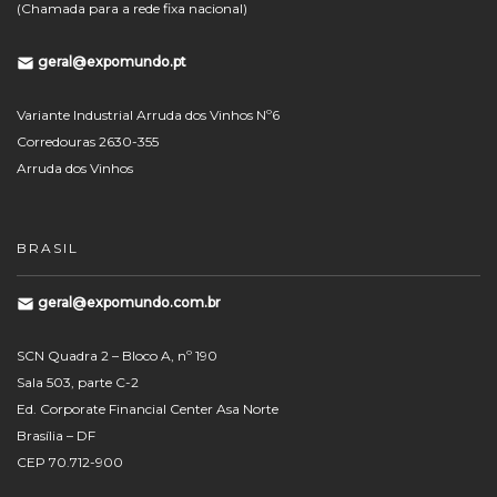
(Chamada para a rede fixa nacional)
geral@expomundo.pt
Variante Industrial Arruda dos Vinhos Nº6
Corredouras 2630-355
Arruda dos Vinhos
BRASIL
geral@expomundo.com.br
SCN Quadra 2 – Bloco A, nº 190
Sala 503, parte C-2
Ed. Corporate Financial Center Asa Norte
Brasília – DF
CEP 70.712-900