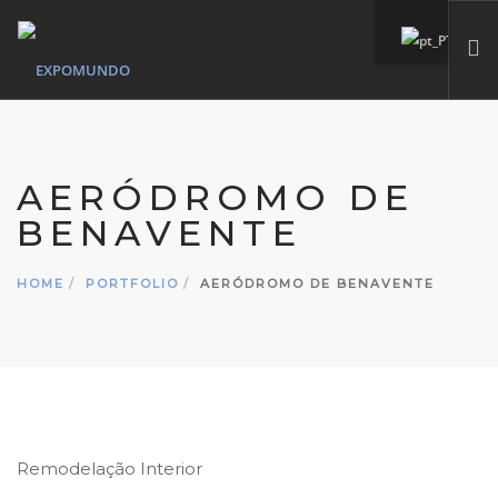
HOME
QUEM SOMOS
AERÓDROMO DE
SERVIÇOS
BENAVENTE
MARCAS PRÓPIAS
PORTFÓLIO
HOME
PORTFOLIO
AERÓDROMO DE BENAVENTE
CONTACTO
SEARCH SITE
Remodelação Interior