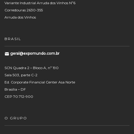
Variante Industrial Arruda dos Vinhos Nº6
Corredouras 2630-355
Arruda dos Vinhos
BRASIL
geral@expomundo.com.br
SCN Quadra 2 – Bloco A, nº 190
Sala 503, parte C-2
Ed. Corporate Financial Center Asa Norte
Brasília – DF
CEP 70.712-900
O GRUPO