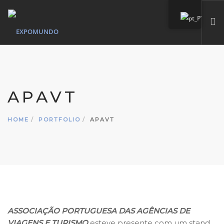
HOME
QUEM SOMOS
APAVT
SERVIÇOS
MARCAS PRÓPIAS
HOME
PORTFOLIO
APAVT
PORTFÓLIO
CONTACTO
SEARCH SITE
ASSOCIAÇÃO PORTUGUESA DAS AGÊNCIAS DE
VIAGENS E TURISMO
esteve presente com um stand