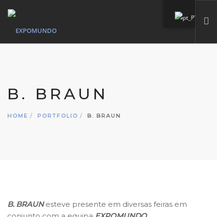
HOME
QUEM SOMOS
B. BRAUN
SERVIÇOS
MARCAS PRÓPIAS
HOME
PORTFOLIO
B. BRAUN
PORTFÓLIO
CONTACTO
SEARCH SITE
B. BRAUN
esteve presente em diversas feiras em
conjunto com a equipa
EXPOMUNDO.