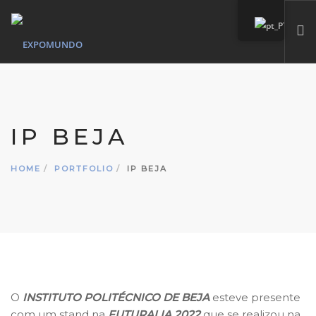
HOME
QUEM SOMOS
IP BEJA
SERVIÇOS
MARCAS PRÓPIAS
HOME
PORTFOLIO
IP BEJA
PORTFÓLIO
CONTACTO
SEARCH SITE
O
INSTITUTO POLITÉCNICO DE BEJA
esteve presente
com um stand na
FUTURALIA 2022
que se realizou na