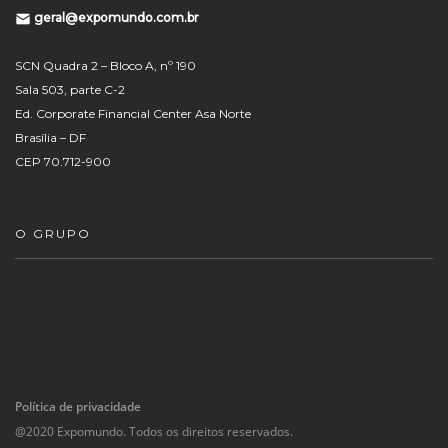
geral@expomundo.com.br
SCN Quadra 2 – Bloco A, nº 190
Sala 503, parte C-2
Ed. Corporate Financial Center Asa Norte
Brasília – DF
CEP 70.712-900
O GRUPO
Política de privacidade
@2020 Expomundo. Todos os direitos reservados.