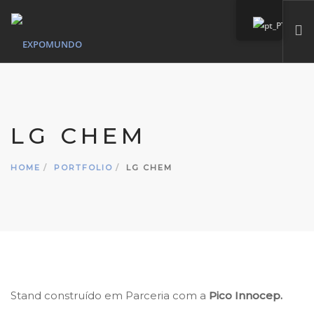
HOME
QUEM SOMOS
LG CHEM
SERVIÇOS
MARCAS PRÓPIAS
HOME
PORTFOLIO
LG CHEM
PORTFÓLIO
CONTACTO
SEARCH SITE
Stand construído em Parceria com a
Pico Innocep.