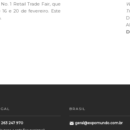
o. 1 Retail Trade Fair, que
Wo
16 e 20 de fevereiro. Este
T
.
D
A
D
UGAL
BRASIL
) 263 247 970
geral@expomundo.com.br
para a rede fixa nacional)