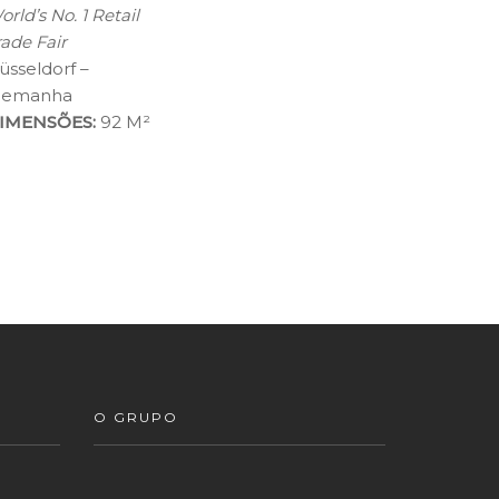
rld’s No. 1 Retail
rade Fair
üsseldorf –
lemanha
IMENSÕES:
92 M²
O GRUPO