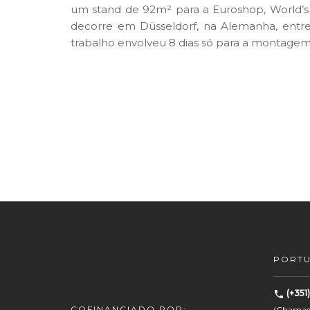
um stand de 92m² para a Euroshop, World’s N
decorre em Düsseldorf, na Alemanha, entre 
trabalho envolveu 8 dias só para a montagem
PORT
(+351
COFINANCIADO POR:
(Chamada 