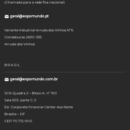
(Chamada para a rede fixa nacional)
geral@expomundo.pt
Variante Industrial Arruda dos Vinhos Nº6
Corredouras 2630-355
Arruda dos Vinhos
BRASIL
geral@expomundo.com.br
SCN Quadra 2 – Bloco A, nº 190
Sala 503, parte C-2
Ed. Corporate Financial Center Asa Norte
Brasília – DF
CEP 70.712-900