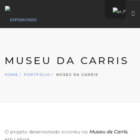
HOME
QUEM SOMOS
MUSEU DA CARRIS
SERVIÇOS
MARCAS PRÓPIAS
HOME
PORTFOLIO
MUSEU DA CARRIS
PORTFÓLIO
CONTACTO
SEARCH SITE
O projeto desenvolvido ocorreu no
Museu da Carris
,
em Lisboa.