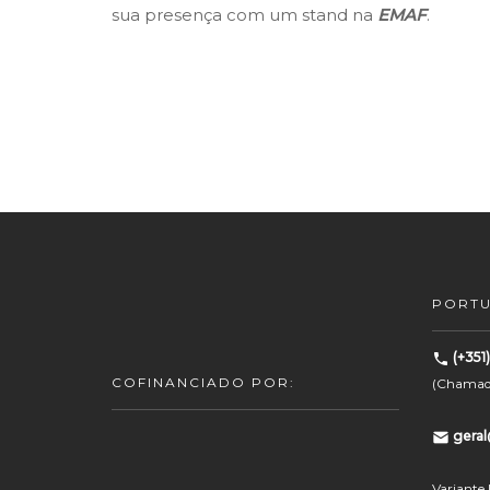
sua presença com um stand na
EMAF
.
PORT
(+351
COFINANCIADO POR:
(Chamada 
gera
Variante 