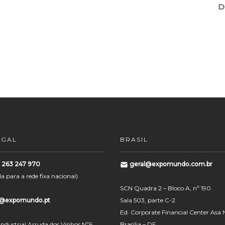
D
UGAL
BRASIL
) 263 247 970
geral@expomundo.com.br
para a rede fixa nacional)
SCN Quadra 2 – Bloco A, nº 190
l@expomundo.pt
Sala 503, parte C-2
Ed. Corporate Financial Center Asa 
Industrial Arruda dos Vinhos Nº6
Brasília – DF