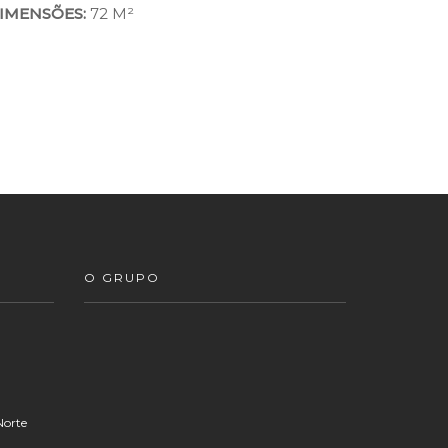
IMENSÕES:
72 M²
O GRUPO
Norte