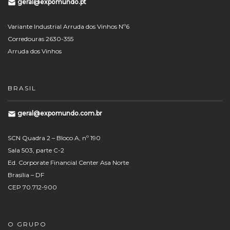
geral@expomundo.pt
Variante Industrial Arruda dos Vinhos Nº6
Corredouras 2630-355
Arruda dos Vinhos
BRASIL
geral@expomundo.com.br
SCN Quadra 2 – Bloco A, nº 190
Sala 503, parte C-2
Ed. Corporate Financial Center Asa Norte
Brasília – DF
CEP 70.712-900
O GRUPO