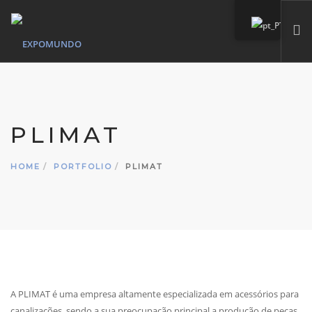
HOME
QUEM SOMOS
PLIMAT
SERVIÇOS
MARCAS PRÓPIAS
HOME
PORTFOLIO
PLIMAT
PORTFÓLIO
CONTACTO
SEARCH SITE
A PLIMAT é uma empresa altamente especializada em acessórios para
canalizações, sendo a sua preocupação principal a produção de peças