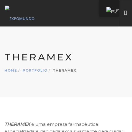
HOME
QUEM SOMOS
THERAMEX
SERVIÇOS
MARCAS PRÓPIAS
HOME
PORTFOLIO
THERAMEX
PORTFÓLIO
CONTACTO
SEARCH SITE
THERAMEX
é uma empresa farmacêutica
especializada e dedicada exclusivamente para cuidar