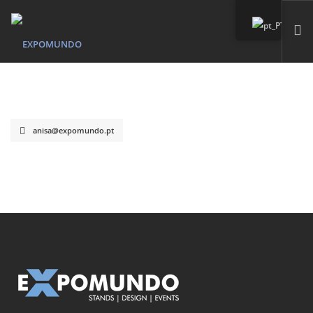
HOME
QUEM SOMOS
SERVIÇOS
anisa@expomundo.pt
MARCAS PRÓPIAS
PORTFÓLIO
CONTACTO
SEARCH SITE