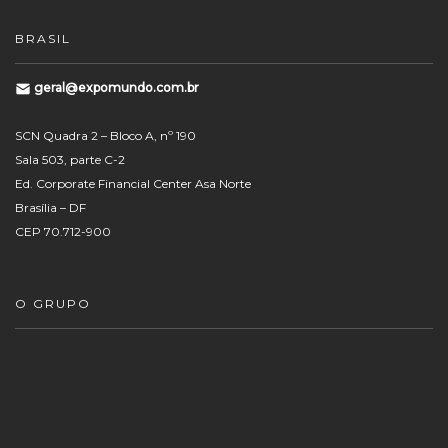
BRASIL
geral@expomundo.com.br
SCN Quadra 2 – Bloco A, nº 190
Sala 503, parte C-2
Ed. Corporate Financial Center Asa Norte
Brasília – DF
CEP 70.712-900
O GRUPO